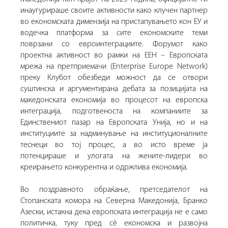
инаугурираше своите активности како клучен партнер
во економската димензија на пристапувањето кон ЕУ и
водечка платформа за сите економските теми
поврзани со евроинтеграциите. Форумот како
проектна активност во рамки на ЕЕН – Европската
мрежа на претприемачи (Enterprise Europe Network)
преку Клубот обезбеди можност да се отвори
суштинска и аргументирана дебата за позицијата на
македонската економија во процесот на европска
интеграција, подготвеноста на компаниите за
Единствениот пазар на Европската Унија, но и на
институциите за надминување на институционалните
теснеци во тој процес, а во исто време ја
потенцираше и улогата на жените-лидери во
креирањето конкурентна и одржлива економија.
Во поздравното обраќање, претседателот на
Стопанската комора на Северна Македонија, Бранко
Азески, истакна дека европската интеграција не е само
политичка, туку пред сè економска и развојна