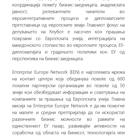
координација помеѓу бизнис-заедницата, академската
јавност, релевантните чинители во
евроинтегративните процеси и дипломатските
претставници од европските земји. Главниот фокус на
делувањето на Клубот е насочен кон прашања
поврзани со Европската унија, интеграцијата на
македонското стопанство во европските процеси, ЕУ-
дипломатијата и градењето политики кон ЕУ од
перспектива на бизнис-заедницата.
Enterprise Europe Network (EEN) е најголемата мрежа
на контакт центри која обединува повеќе од 600
локални партнерски организации во повеќе од 50
земји кои обезбедуваат информации и советувања на
компаниите за прашања од Европската унија. Главна
мисија на Enterprise Europe Network е да им помогне
на малите и средни претпријатија да ги искористат
различните бизнис можности во рамките на
единствениот ЕУ пазар, развивајќи активности на
соработка од областа на бинисот, технологијата или