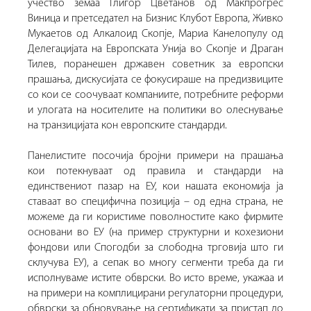
учество земаа Глигор Цветанов од Макпрогрес
Виница и претседател на Бизнис Клубот Европа, Живко
Мукаетов од Алкалоид Скопје, Мариа Канелопулу од
Делегацијата на Европската Унија во Скопје и Драган
Тилев, поранешен државен советник за европски
прашања, дискусијата се фокусираше на предизвиците
со кои се соочуваат компаниите, потребните реформи
и улогата на носителите на политики во олеснување
на транзицијата кон европските стандарди.
Панелистите посочија бројни примери на прашања
кои потекнуваат од правила и стандарди на
единствениот пазар на ЕУ, кои нашата економија ја
ставаат во специфична позиција – од една страна, не
можеме да ги користиме поволностите како фирмите
основани во ЕУ (на пример структурни и кохезиони
фондови или Спогодби за слободна трговија што ги
склучува ЕУ), а сепак во многу сегменти треба да ги
исполнуваме истите обврски. Во исто време, укажаа и
на примери на комплицирани регулаторни процедури,
обврски за обновување на сертификати за пристап до