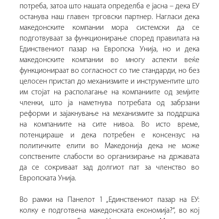
потреба, затоа што нашата определба е јасна – дека ЕУ
останува наш главен трговски партнер. Нагласи дека
македонските компании мора системски да се
подготвуваат за функционирање според правилата на
Единствениот пазар на Европска Унија, но и дека
македонските компании во многу аспекти веќе
функционираат во согласност со тие стандарди, но без
целосен пристап до механизмите и инструментите што
им стојат на располагање на компаниите од земјите
членки, што ја наметнува потребата од забрзани
реформи и зајакнување на механизмите за поддршка
на компаниите на сите нивоа. Во исто време,
потенцираше и дека потребен е консензус на
политичките елити во Македонија дека не може
сопствените слабости во организирање на државата
да се сокриваат зад долгиот пат за членство во
Европската Унија.
Во рамки на Панелот 1 „Единствениот пазар на ЕУ:
колку е подготвена македонската економија?“, во кој