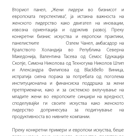
Вториот панел, „Жени лидери во бизнисот и
европската перспектива“, ја истакна важноста на
женското лидерство како двигател на иновации,
извозна ориентација и одржлив развој. Преку
конкретни бизнис искуства и европски практики,
панелистките Озлем Чанел, амбасадор на
Кралството Холандија во Република Северна
Македонија, Валентина Тасева од Семос Едукација
Скопје, Симона Николова од Техногума Николов Штип
и Александра Филипова од BlackBello Виница,
испратија силна порака за потребата од поголема
институционална и финансиска поддршка за жени
претприемачи, како и за системско вклучување на
младите жени во европските синџири на вредност,
споделувајќи ги своите искуства како женското
лидерство допринесува за подигнување на
продуктивноста во нивните компании.
Преку конкретни примери и европски искуства, беше