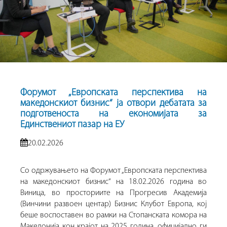
Форумот „Европската перспектива на
македонскиот бизнис“ ја отвори дебатата за
подготвеноста на економијата за
Единствениот пазар на ЕУ
20.02.2026
Со одржувањето на Форумот „Европската перспектива
на македонскиот бизнис“ на 18.02.2026 година во
Виница, во просториите на Прогресив Академија
(Винчини развоен центар) Бизнис Клубот Европа, кој
беше воспоставен во рамки на Стопанската комора на
Македонија кон крајот на 2025 година, официјално ги