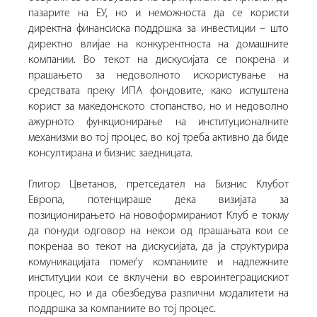
пазарите на ЕУ, но и неможноста да се користи
директна финансиска поддршка за инвестиции – што
директно влијае на конкурентноста на домашните
компании. Во текот на дискусијата се покрена и
прашањето за недоволното искористување на
средствата преку ИПА фондовите, како испуштена
корист за македонското стопанство, но и недоволно
ажурното функционирање на институционалните
механизми во тој процес, во кој треба активно да биде
консултирана и бизнис заедницата.
Глигор Цветанов, претседател на Бизнис Клубот
Европа, потенцираше дека визијата за
позиционирањето на новоформираниот Клуб е токму
да понуди одговор на некои од прашањата кои се
покренаа во текот на дискусијата, да ја структурира
комуникацијата помеѓу компаниите и надлежните
институции кои се вклучени во евроинтеграцискиот
процес, но и да обезбедува различни модалитети на
поддршка за компаниите во тој процес.