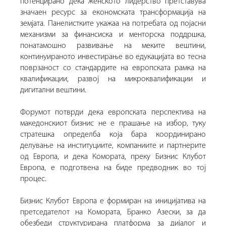
потенцирано дека женското лидерство претставува
значаен ресурс за економската трансформација на
земјата. Панелистките укажаа на потребата од појасни
механизми за финансиска и менторска поддршка,
понатамошно развивање на меките вештини,
континуираното инвестирање во едукацијата во тесна
поврзаност со стандардите на европската рамка на
квалификации, развој на микроквалификации и
дигитални вештини.
Форумот потврди дека европската перспектива на
македонскиот бизнис не е прашање на избор, туку
стратешка определба која бара координирано
делување на институциите, компаниите и партнерите
од Европа, и дека Комората, преку Бизнис Клубот
Европа, е подготвена на биде предводник во тој
процес.
Бизнис Клубот Европа е формиран на иницијатива на
претседателот на Комората, Бранко Азески, за да
обезбеди структурирана платформа за дијалог и