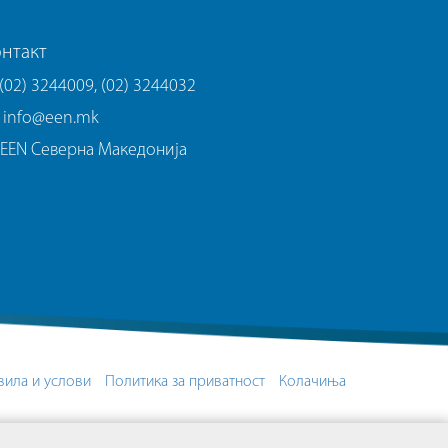
нтакт
(02) 3244009, (02) 3244032
info@een.mk
EEN Северна Македонија
вила и услови
Политика за приватност
Колачиња