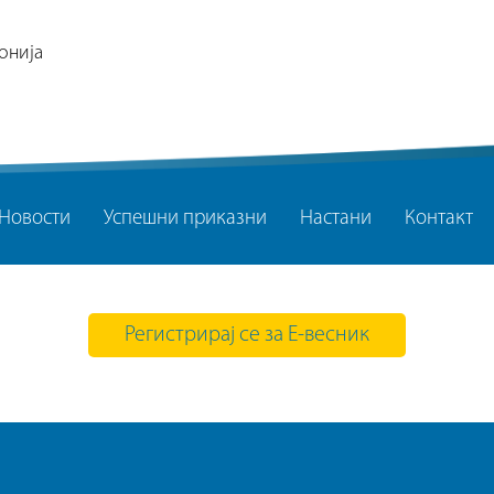
онија
Новости
Успешни приказни
Настани
Контакт
Регистрирај се за Е-весник