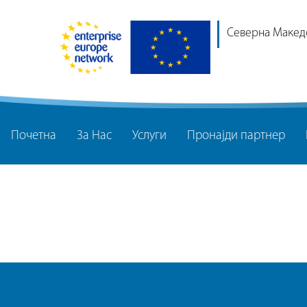
Северна Макед
Почетна
За Нас
Услуги
Пронајди партнер