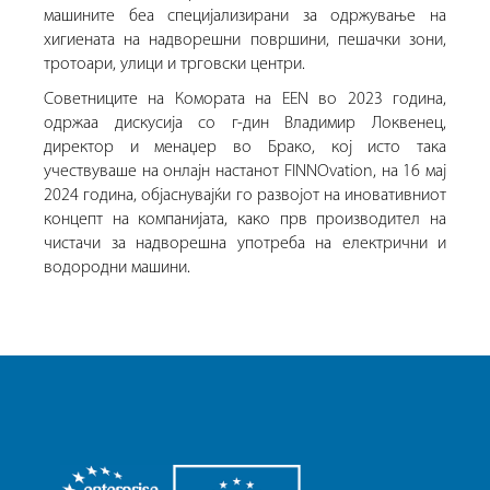
машините беа специјализирани за одржување на
хигиената на надворешни површини, пешачки зони,
тротоари, улици и трговски центри.
Советниците на Комората на EEN во 2023 година,
одржаа дискусија со г-дин Владимир Локвенец,
директор и менаџер во Брако, кој исто така
учествуваше на онлајн настанот FINNOvation, на 16 мај
2024 година, објаснувајќи го развојот на иновативниот
концепт на компанијата, како прв производител на
чистачи за надворешна употреба на електрични и
водородни машини.