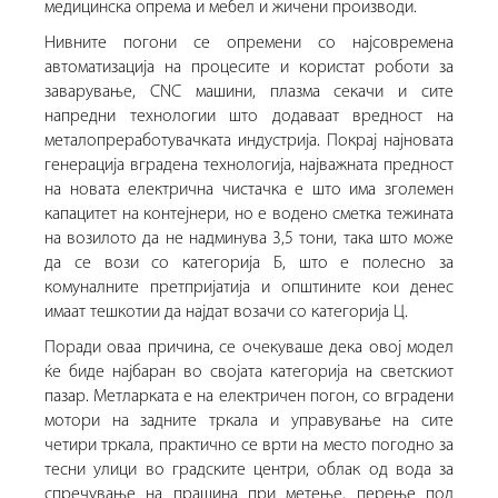
медицинска опрема и мебел и жичени производи.
Нивните погони се опремени со најсовремена
автоматизација на процесите и користат роботи за
заварување, CNC машини, плазма секачи и сите
напредни технологии што додаваат вредност на
металопреработувачката индустрија.
Покрај најновата
генерација вградена технологија, најважната предност
на новата електрична чистачка е што има зголемен
капацитет на контејнери, но е водено сметка тежината
на возилото да не надминува 3,5 тони, така што може
да се вози со категорија Б, што е полесно за
комуналните претпријатија и општините кои денес
имаат тешкотии да најдат возачи со категорија Ц.
Поради оваа причина, се очекуваше дека овој модел
ќе биде најбаран во својата категорија на светскиот
пазар.
Метларката е на електричен погон, со вградени
мотори на задните тркала и управување на сите
четири тркала, практично се врти на место погодно за
тесни улици во градските центри, облак од вода за
спречување на прашина при метење, перење под