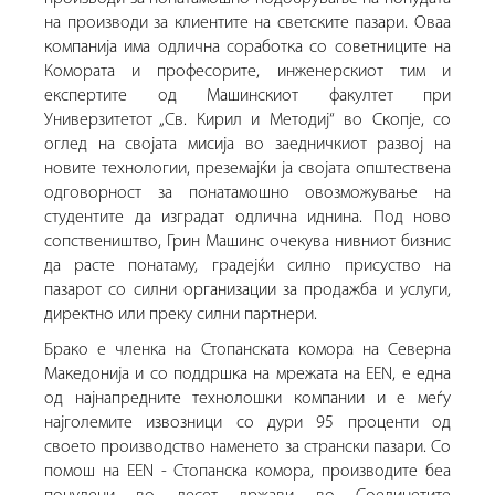
на производи за клиентите на светските пазари.
Оваа
компанија има одлична соработка со советниците на
Комората и професорите, инженерскиот тим и
експертите од Машинскиот факултет при
Универзитетот „Св. Кирил и Методиј“ во Скопјe, со
оглед на својата мисија во заедничкиот развој на
новите технологии, преземајќи ја својата општествена
одговорност за понатамошно овозможување на
студентите да изградат одлична иднина.
Под ново
сопствеништво, Грин Машинс очекува нивниот бизнис
да расте понатаму, градејќи силно присуство на
пазарот со силни организации за продажба и услуги,
директно или преку силни партнери.
Брако е членка на Стопанската комора на Северна
Македонија и со поддршка на мрежата на EEN, е една
од најнапредните технолошки компании и е меѓу
најголемите извозници со дури 95 проценти од
своето производство наменето за странски пазари.
Со
помош на EEN - Стопанска комора, производите беа