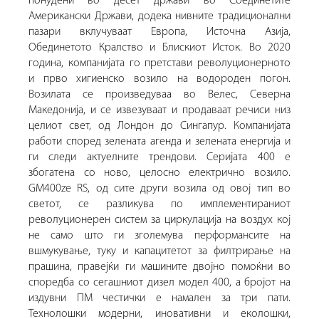
понудени во десет држави во Соединетите
Американски Држави, додека нивните традиционални
пазари вклучуваат Европа, Источна Азија,
Обединетото Кралство и Блискиот Исток.
Во 2020
година, компанијата го претстави револуционерното
и прво хигиенско возило на водороден погон.
Возилата се произведуваа во Велес, Северна
Македонија, и се извезуваат и продаваат речиси низ
целиот свет, од Лондон до Сингапур.
Компанијата
работи според зелената агенда и зелената енергија и
ги следи актуелните трендови.
Серијата 400 е
збогатена со ново, целосно електрично возило.
GM400ze RS, од сите други возила од овој тип во
светот, се разликува по имплементираниот
револуционерен систем за циркулација на воздух кој
не само што ги зголемува перформансите на
вшмукување, туку и капацитетот за филтрирање на
прашина, правејќи ги машините двојно помоќни во
споредба со сегашниот дизел модел 400, а бројот на
издувни ПМ честички е намален за три пати.
Технолошки модерни, иновативни и еколошки,