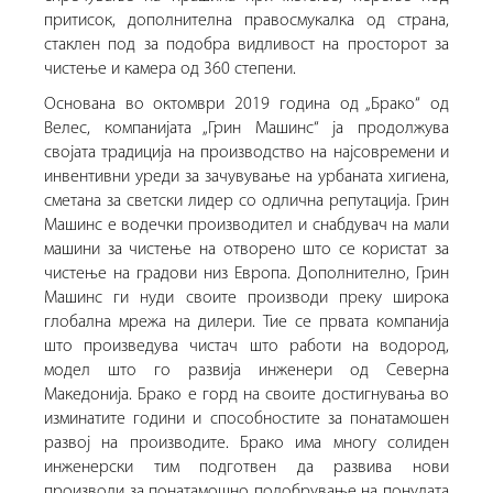
притисок, дополнителна правосмукалка од страна,
стаклен под за подобра видливост на просторот за
чистење и камера од 360 степени.
Основана во октомври 2019 година од „Брако“ од
Велес, компанијата „Грин Машинс“ ја продолжува
својата традиција на производство на најсовремени и
инвентивни уреди за зачувување на урбаната хигиена,
сметана за светски лидер со одлична репутација.
Грин
Машинс е водечки производител и снабдувач на мали
машини за чистење на отворено што се користат за
чистење на градови низ Европа.
Дополнително, Грин
Машинс ги нуди своите производи преку широка
глобална мрежа на дилери.
Тие се првата компанија
што произведува чистач што работи на водород,
модел што го развија инженери од Северна
Македонија.
Брако е горд на своите достигнувања во
изминатите години и способностите за понатамошен
развој на производите.
Брако има многу солиден
инженерски тим подготвен да развива нови
производи за понатамошно подобрување на понудата