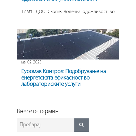
ТИМ’С ДОО Скопје: Водечка одржливост во
угостителството
мај 02, 2025
Еуромак Контрол: Подобрување на
енергетската ефикасност во
лабораториските услуги
Еуромак Контрол: Подобрување на
енергетската ефикасност во лабораториските
услуги
Внесете термин