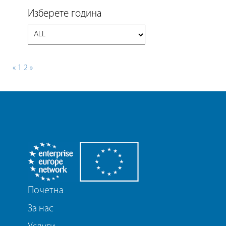
Изберете година
«
1
2
»
Почетна
За нас