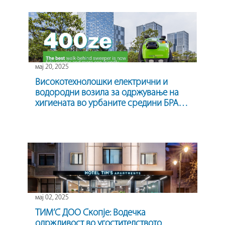
мај 20, 2025
Високотехнолошки електрични и
водородни возила за одржување на
хигиената во урбаните средини БРАКО
/ Green machines
мај 02, 2025
ТИМ’С ДОО Скопје: Водечка
одржливост во угостителството