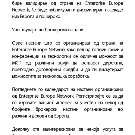
биде валидиран од страна на Enterprise Europe
Network, ќе биде публикуван и дисеминиран насекаде
низ Европа и пошироко.
Учествувајте во брокерски настани
Овие настани што се организираат од страна на
Enterprise Europe Network како дел од големи саеми и
конференции за технологии се одлична можност за
МСП од различни земји да остварат директни,
претходно договорени средби и да ги дискутираат
можностите за технолошка соработка.
Погледнете го календарот на настани организирани
од Enterprise Europe Network. Регистрирајте се за да
го изразите вашиот интерес за учество на некој од
бројните брокерски настани организирани во
различни делови од Европа.
Доколку сте заинтересирани за некоја услуга за