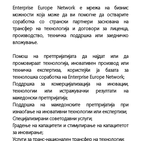
Enterprise Europe Network е мрежа на бизнис
можности која може да ви помогне да остварите
соработка со странски партнери заснована на
трансфер на технологија и договори за лиценца,
производство, техничка поддршка или заедничко
вложување.
Помош на претпријатијата да најдат или да
промовираат технологија, иновативен производ или
техничка експертиза, користејќи ја базата за
технолошка соработка на Enterprise Europe Network;
Поддршка за комерцијализација на иновации,
технологии или истражувачки резултати на
македонски претпријатија;
Поддршка на македонските претпријатија при
изнаоѓање на иновативни технологии или експертизи;
Специјализирани советодавни услуги;
Градење на капацитети и стимулирање на капацитетот
за иновирање;
Услуги за транс-национален трансфер на технологии;