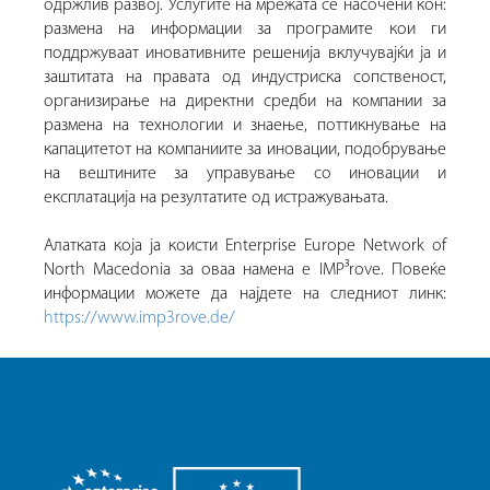
одржлив развој. Услугите на мрежата се насочени кон:
размена на информации за програмите кои ги
поддржуваат иновативните решенија вклучувајќи ја и
заштитата на правата од индустриска сопственост,
организирање на директни средби на компании за
размена на технологии и знаење, поттикнување на
капацитетот на компаниите за иновации, подобрување
на вештините за управување со иновации и
експлатација на резултатите од истражувањата.
Алатката која ја коисти Enterprise Europe Network of
North Macedonia за оваа намена е IMP³rove. Повеќе
информации можете да најдете на следниот линк:
https://www.imp3rove.de/