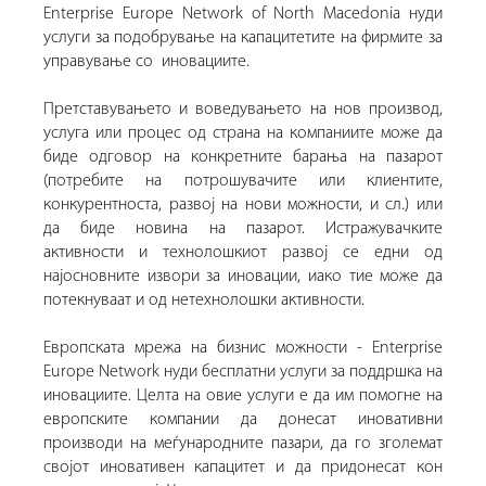
Enterprise Europe Network of North Macedonia нуди
услуги за подобрување на капацитетите на фирмите за
управување со иновациите.
Претставувањето и воведувањето на нов производ,
услуга или процес од страна на компаниите може да
биде одговор на конкретните барања на пазарот
(потребите на потрошувачите или клиентите,
конкурентноста, развој на нови можности, и сл.) или
да биде новина на пазарот. Истражувачките
активности и технолошкиот развој се едни од
најосновните извори за иновации, иако тие може да
потекнуваат и од нетехнолошки активности.
Европската мрежа на бизнис можности - Enterprise
Europe Network нуди бесплатни услуги за поддршка на
иновациите. Целта на овие услуги е да им помогне на
европските компании да донесат иновативни
производи на меѓународните пазари, да го зголемат
својот иновативен капацитет и да придонесат кон