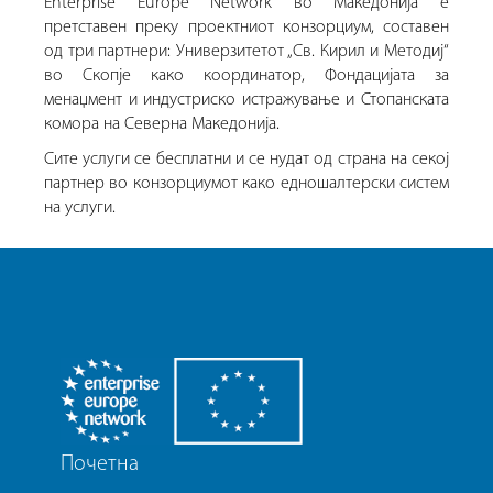
Enterprise Europe Network во Македонија е
претставен преку проектниот конзорциум, составен
од три партнери: Универзитетот „Св. Кирил и Методиј“
во Скопје како координатор, Фондацијата за
менаџмент и индустриско истражување и Стопанската
комора на Северна Македонија.
Сите услуги се бесплатни и се нудат од страна на секој
партнер во конзорциумот како едношалтерски систем
на услуги.
Почетна