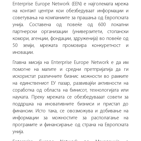
Enterprise Europe Network (EEN) е најголемата мрежа
на контакт центри кои обезбедуваат информации и
советувања на компаниите за прашања од Европската
унија. Составена од повеќе од 600 локални
партнерски организации (универзитети, стопански
комори, агенции, фондации, здруженија) во повеќе од
50 земји, мрежата промовира конкуретност и
иновации.
Главна мисија на Enterprise Europe Network е да им
помогне на малите и средни претпријатија да ги
искористат различните бизнис можности во рамките
на единствениот ЕУ пазар, развивајќи активности на
соработка од областа на бинисот, технологијата или
науката. Преку мрежата се обезбедувааат совети за
поддршка на иновативните бизниси и пристап до
финансии. Исто така, се овозможува и добивање на
информации за можностите за располагање на
програмите и финансирање од страна на Европската
унија.